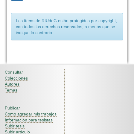
Los ítems de RIUdeG están protegidos por copyright,
con todos los derechos reservados, a menos que se
indique lo contrario.
Consultar
Colecciones
Autores
Temas
Publicar
Como agregar mis trabajos
Información para tesistas
Subir tesis
Subir artículo