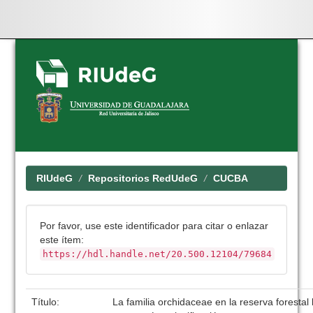
Skip
navigation
RIUdeG
Repositorios RedUdeG
CUCBA
Por favor, use este identificador para citar o enlazar
este ítem:
https://hdl.handle.net/20.500.12104/79684
Título:
La familia orchidaceae en la reserva forestal