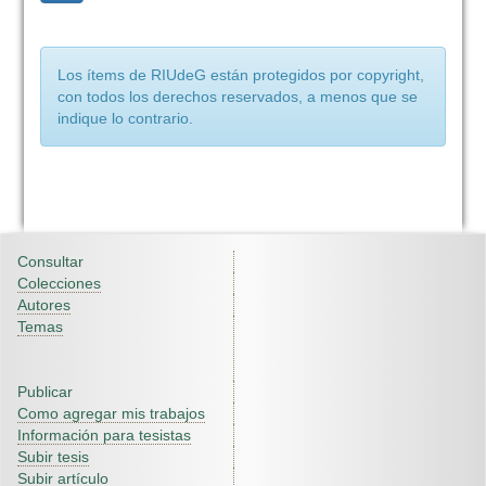
Los ítems de RIUdeG están protegidos por copyright,
con todos los derechos reservados, a menos que se
indique lo contrario.
Consultar
Colecciones
Autores
Temas
Publicar
Como agregar mis trabajos
Información para tesistas
Subir tesis
Subir artículo