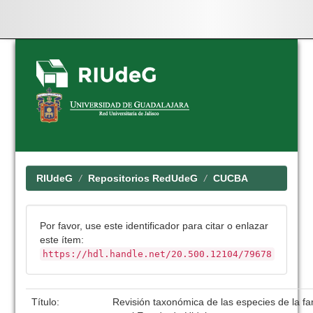
Skip
navigation
RIUdeG
Repositorios RedUdeG
CUCBA
Por favor, use este identificador para citar o enlazar
este ítem:
https://hdl.handle.net/20.500.12104/79678
Título:
Revisión taxonómica de las especies de la fa