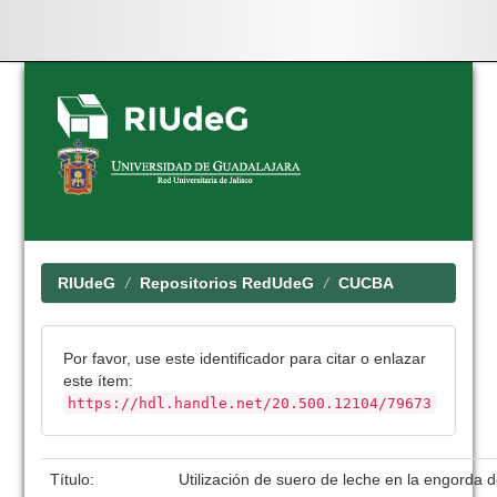
Skip
navigation
RIUdeG
Repositorios RedUdeG
CUCBA
Por favor, use este identificador para citar o enlazar
este ítem:
https://hdl.handle.net/20.500.12104/79673
Título:
Utilización de suero de leche en la engorda d