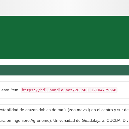
r este ítem:
https://hdl.handle.net/20.500.12104/79668
stabilidad de cruzas dobles de maíz (zea mavs l) en el centro y sur de
atura en Ingeniero Agrónomo). Universidad de Guadalajara. CUCBA, Div