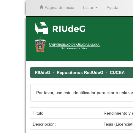
Página de inicio
Listar
Ayuda
Skip
navigation
RIUdeG
Repositorios RedUdeG
CUCBA
Por favor, use este identificador para citar o enlaza
Título:
Rendimiento y e
Descripción:
Tesis (Licenci