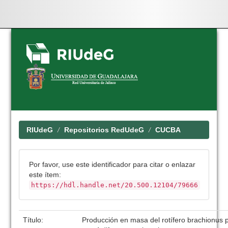
Skip
navigation
RIUdeG
Repositorios RedUdeG
CUCBA
Por favor, use este identificador para citar o enlazar
este ítem:
https://hdl.handle.net/20.500.12104/79666
Título:
Producción en masa del rotífero brachionus pl