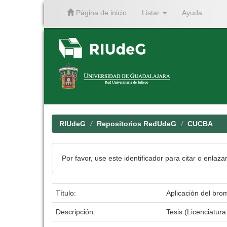
Página de inicio
Listar
Ayuda
Skip
navigation
RIUdeG
Repositorios RedUdeG
CUCBA
Por favor, use este identificador para citar o enlaza
Título:
Aplicación del bro
Descripción:
Tesis (Licenciatur