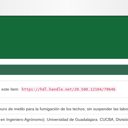
r este ítem:
https://hdl.handle.net/20.500.12104/79646
muro de metilo para la fumigación de los techos; sin suspender las lab
a en Ingeniero Agrónomo). Universidad de Guadalajara. CUCBA, Divisi