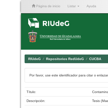
Página de inicio
Listar
Ayuda
Skip
navigation
RIUdeG
Repositorios RedUdeG
CUCBA
Por favor, use este identificador para citar o enlaza
Título:
Contaminac
Descripción:
Tesis (Mae