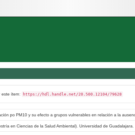
r este ítem:
https://hdl.handle.net/20.500.12104/79628
ión po PM10 y su efecto a grupos vulnerables en relación a la ausenc
stría en Ciencias de la Salud Ambiental). Universidad de Guadalajara