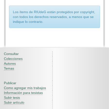
Los ítems de RIUdeG están protegidos por copyright,
con todos los derechos reservados, a menos que se
indique lo contrario.
Consultar
Colecciones
Autores
Temas
Publicar
Como agregar mis trabajos
Información para tesistas
Subir tesis
Subir artículo