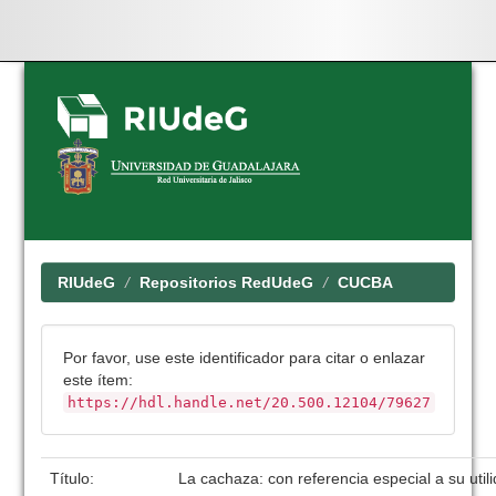
Skip
navigation
RIUdeG
Repositorios RedUdeG
CUCBA
Por favor, use este identificador para citar o enlazar
este ítem:
https://hdl.handle.net/20.500.12104/79627
Título:
La cachaza: con referencia especial a su util