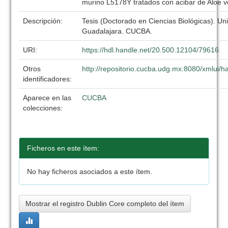
murino L5178Y tratados con acibar de Aloe v
Descripción:
Tesis (Doctorado en Ciencias Biológicas). Un
Guadalajara. CUCBA.
URI:
https://hdl.handle.net/20.500.12104/79616
Otros
http://repositorio.cucba.udg.mx:8080/xmlui
identificadores:
Aparece en las
CUCBA
colecciones:
Ficheros en este ítem:
No hay ficheros asociados a este ítem.
Mostrar el registro Dublin Core completo del ítem