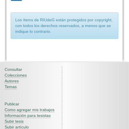
Los ítems de RIUdeG están protegidos por copyright,
con todos los derechos reservados, a menos que se
indique lo contrario.
Consultar
Colecciones
Autores
Temas
Publicar
Como agregar mis trabajos
Información para tesistas
Subir tesis
Subir artículo