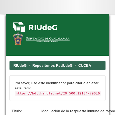
Skip
navigation
RIUdeG
Repositorios RedUdeG
CUCBA
Por favor, use este identificador para citar o enlazar
este ítem:
https://hdl.handle.net/20.500.12104/79616
Título:
Modulación de la respuesta inmune de raton