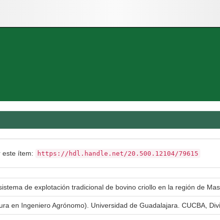
r este ítem:
https://hdl.handle.net/20.500.12104/79615
sistema de explotación tradicional de bovino criollo en la región de Mas
atura en Ingeniero Agrónomo). Universidad de Guadalajara. CUCBA, Div