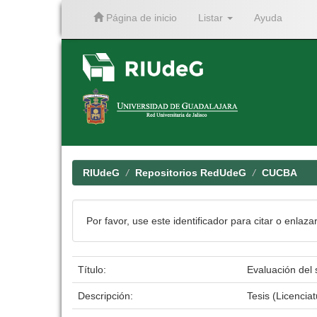
Página de inicio
Listar
Ayuda
Skip
navigation
RIUdeG
Repositorios RedUdeG
CUCBA
Por favor, use este identificador para citar o enlaza
Título:
Evaluación del 
Descripción:
Tesis (Licenci