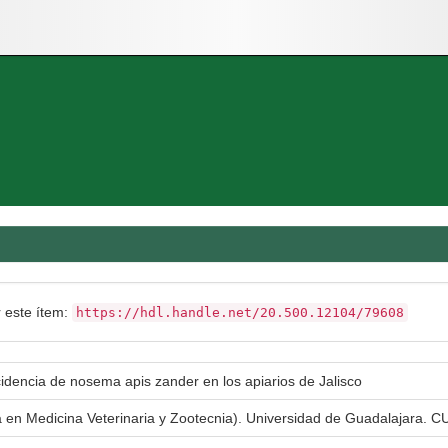
r este ítem:
https://hdl.handle.net/20.500.12104/79608
ncidencia de nosema apis zander en los apiarios de Jalisco
a en Medicina Veterinaria y Zootecnia). Universidad de Guadalajara. CU