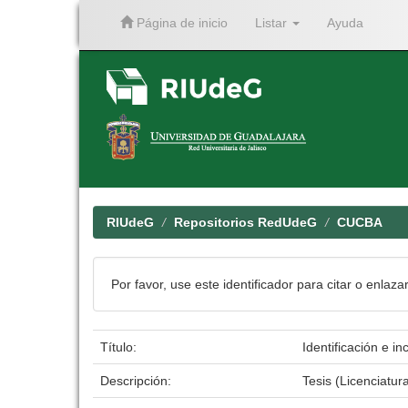
Página de inicio
Listar
Ayuda
Skip
navigation
RIUdeG
Repositorios RedUdeG
CUCBA
Por favor, use este identificador para citar o enlaza
Título:
Identificación e i
Descripción:
Tesis (Licenciatur