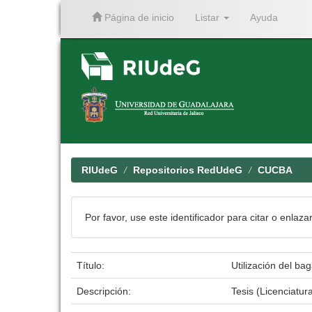
Página de inicio
Listar
Ayuda
Skip
navigation
RIUdeG
Repositorios RedUdeG
CUCBA
Por favor, use este identificador para citar o enlaza
Título:
Utilización del ba
Descripción:
Tesis (Licenciatur