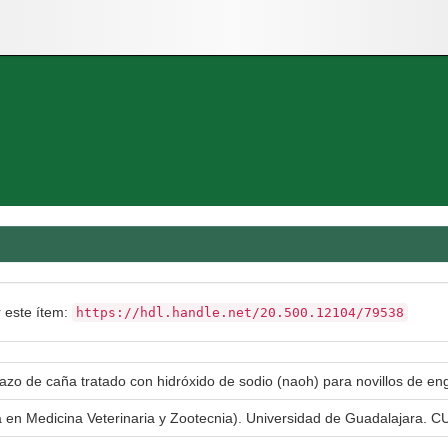
r este ítem:
https://hdl.handle.net/20.500.12104/79538
gazo de caña tratado con hidróxido de sodio (naoh) para novillos de en
a en Medicina Veterinaria y Zootecnia). Universidad de Guadalajara. CU