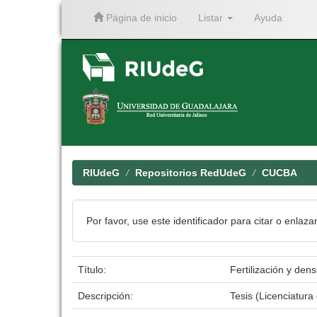
Página de inicio
Listar
Ayuda
Skip
navigation
RIUdeG
Repositorios RedUdeG
CUCBA
Por favor, use este identificador para citar o enlaza
Título:
Fertilización y den
Descripción:
Tesis (Licenciatur