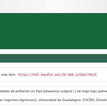
r este ítem:
https://hdl.handle.net/20.500.12104/79525
sidades de población en frijol (phaseolus vulgaris l.) de riego bajo pa
a en Ingeniero Agrónomo). Universidad de Guadalajara. CUCBA, Divisió