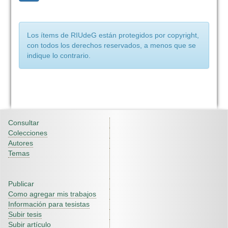
Los ítems de RIUdeG están protegidos por copyright,
con todos los derechos reservados, a menos que se
indique lo contrario.
Consultar
Colecciones
Autores
Temas
Publicar
Como agregar mis trabajos
Información para tesistas
Subir tesis
Subir artículo