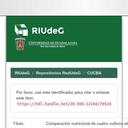
Skip
navigation
RIUdeG
Repositorios RedUdeG
CUCBA
Por favor, use este identificador para citar o enlazar
este ítem:
https://hdl.handle.net/20.500.12104/79524
Título:
Comparación nutricional de cuatro cultivos u