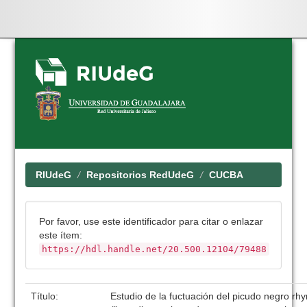
Skip
navigation
RIUdeG
Repositorios RedUdeG
CUCBA
Por favor, use este identificador para citar o enlazar
este ítem:
https://hdl.handle.net/20.500.12104/79488
Título:
Estudio de la fuctuación del picudo negro 