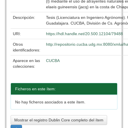
(l) mediante el uso de atrayentes naturales e
elaeis guineensis (jacq) en la costa de Chiap
Descripción:
Tesis (Licenciatura en Ingeniero Agrónomo).
Guadalajara. CUCBA, División de Cs. Agronó
URI:
https://hdl.handle.net/20.500.12104/79488
Otros
http://repositorio.cucba.udg.mx:8080/xmlui
identificadores:
Aparece en las
CUCBA
colecciones:
Ficheros en este ítem:
No hay ficheros asociados a este ítem.
Mostrar el registro Dublin Core completo del ítem