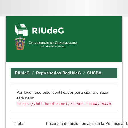
Skip
navigation
RIUdeG
Repositorios RedUdeG
CUCBA
Por favor, use este identificador para citar o enlazar
este ítem:
https://hdl.handle.net/20.500.12104/79478
Título:
Encuesta de histomoniasis en la Península d