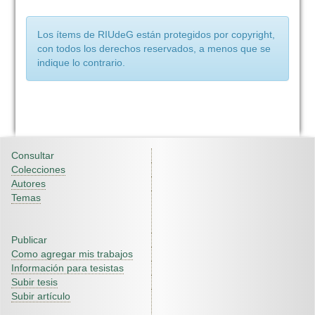
Los ítems de RIUdeG están protegidos por copyright,
con todos los derechos reservados, a menos que se
indique lo contrario.
Consultar
Colecciones
Autores
Temas
Publicar
Como agregar mis trabajos
Información para tesistas
Subir tesis
Subir artículo