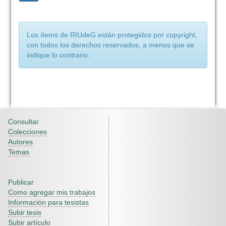
Los ítems de RIUdeG están protegidos por copyright,
con todos los derechos reservados, a menos que se
indique lo contrario.
Consultar
Colecciones
Autores
Temas
Publicar
Como agregar mis trabajos
Información para tesistas
Subir tesis
Subir artículo