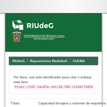
Skip
navigation
RIUdeG
Repositorios RedUdeG
CUCBA
Por favor, use este identificador para citar o enlazar
este ítem:
https://hdl.handle.net/20.500.12104/79454
Título:
Capacidad forrajera y volumen de esquilmos