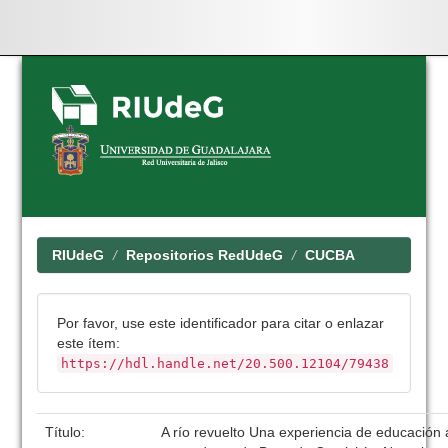
Skip
navigation
RIUdeG
Repositorios RedUdeG
CUCBA
Por favor, use este identificador para citar o enlazar
este ítem:
https://hdl.handle.net/20.500.12104/79438
Título:
A río revuelto Una experiencia de educación