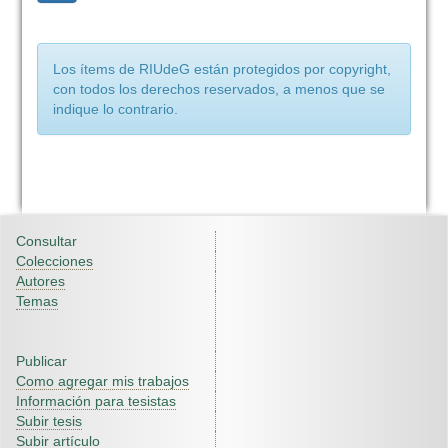
Los ítems de RIUdeG están protegidos por copyright,
con todos los derechos reservados, a menos que se
indique lo contrario.
Consultar
Colecciones
Autores
Temas
Publicar
Como agregar mis trabajos
Información para tesistas
Subir tesis
Subir artículo