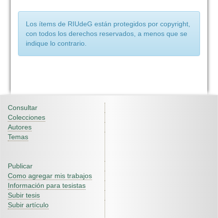
Los ítems de RIUdeG están protegidos por copyright,
con todos los derechos reservados, a menos que se
indique lo contrario.
Consultar
Colecciones
Autores
Temas
Publicar
Como agregar mis trabajos
Información para tesistas
Subir tesis
Subir artículo