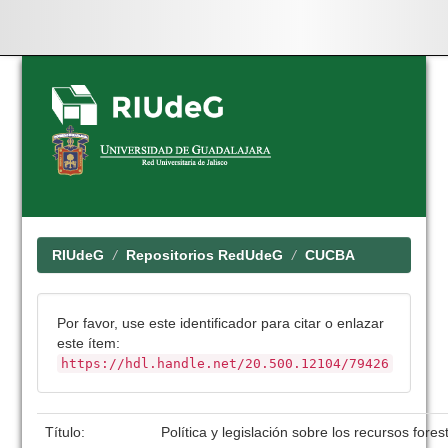
Skip
navigation
RIUdeG
Repositorios RedUdeG
CUCBA
Por favor, use este identificador para citar o enlazar
este ítem:
https://hdl.handle.net/20.500.12104/79426
Título:
Política y legislación sobre los recursos fore