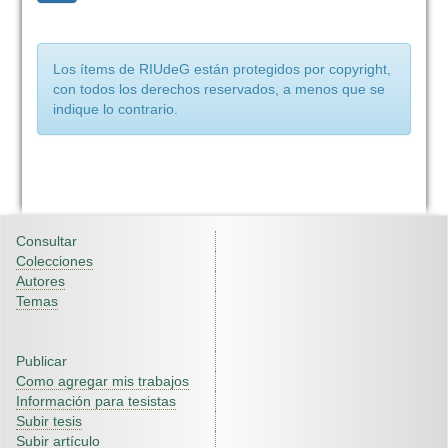
Los ítems de RIUdeG están protegidos por copyright,
con todos los derechos reservados, a menos que se
indique lo contrario.
Consultar
Colecciones
Autores
Temas
Publicar
Como agregar mis trabajos
Información para tesistas
Subir tesis
Subir artículo