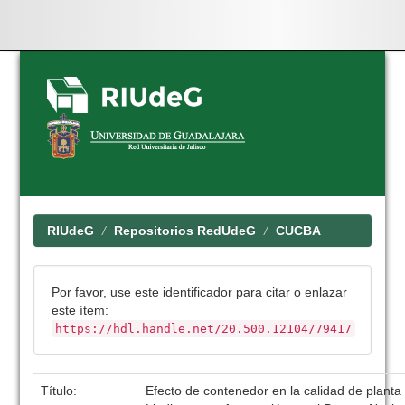
Skip
navigation
RIUdeG
Repositorios RedUdeG
CUCBA
Por favor, use este identificador para citar o enlazar
este ítem:
https://hdl.handle.net/20.500.12104/79417
Título:
Efecto de contenedor en la calidad de planta