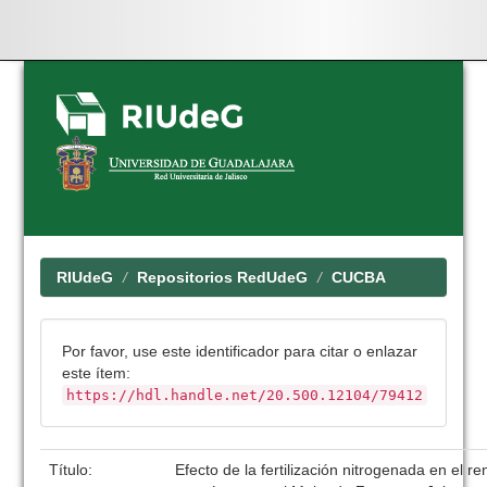
Skip
navigation
RIUdeG
Repositorios RedUdeG
CUCBA
Por favor, use este identificador para citar o enlazar
este ítem:
https://hdl.handle.net/20.500.12104/79412
Título:
Efecto de la fertilización nitrogenada en el r