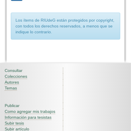
Los ítems de RIUdeG están protegidos por copyright,
con todos los derechos reservados, a menos que se
indique lo contrario.
Consultar
Colecciones
Autores
Temas
Publicar
Como agregar mis trabajos
Información para tesistas
Subir tesis
Subir artículo