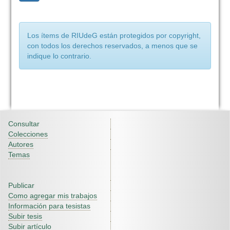
Los ítems de RIUdeG están protegidos por copyright,
con todos los derechos reservados, a menos que se
indique lo contrario.
Consultar
Colecciones
Autores
Temas
Publicar
Como agregar mis trabajos
Información para tesistas
Subir tesis
Subir artículo