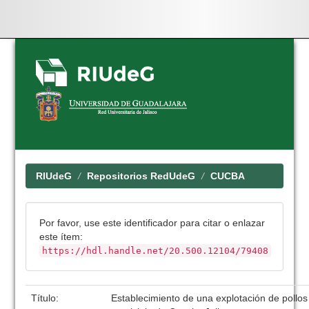
Skip
navigation
RIUdeG
Repositorios RedUdeG
CUCBA
Por favor, use este identificador para citar o enlazar
este ítem:
https://hdl.handle.net/20.500.12104/79408
Título:
Establecimiento de una explotación de pollos