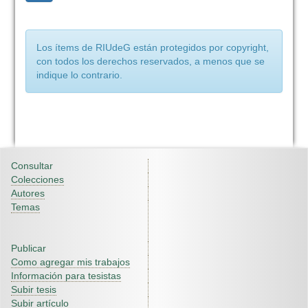
Los ítems de RIUdeG están protegidos por copyright,
con todos los derechos reservados, a menos que se
indique lo contrario.
Consultar
Colecciones
Autores
Temas
Publicar
Como agregar mis trabajos
Información para tesistas
Subir tesis
Subir artículo