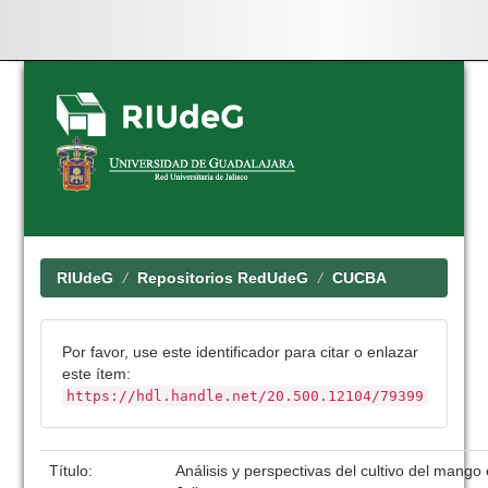
Skip
navigation
RIUdeG
Repositorios RedUdeG
CUCBA
Por favor, use este identificador para citar o enlazar
este ítem:
https://hdl.handle.net/20.500.12104/79399
Título:
Análisis y perspectivas del cultivo del mango