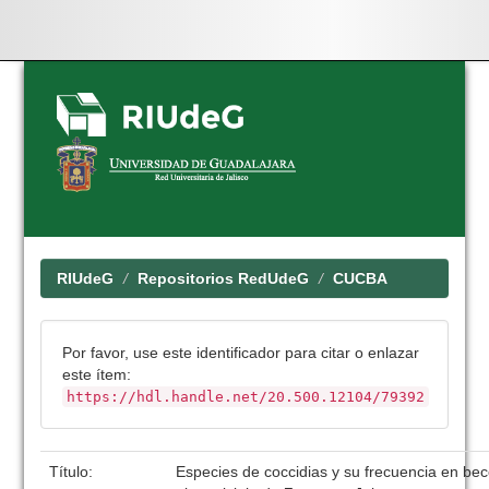
Skip
navigation
RIUdeG
Repositorios RedUdeG
CUCBA
Por favor, use este identificador para citar o enlazar
este ítem:
https://hdl.handle.net/20.500.12104/79392
Título:
Especies de coccidias y su frecuencia en be