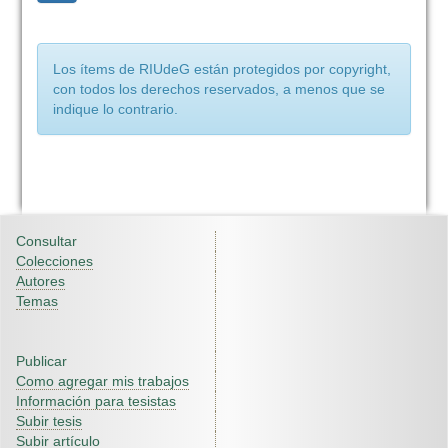
Los ítems de RIUdeG están protegidos por copyright,
con todos los derechos reservados, a menos que se
indique lo contrario.
Consultar
Colecciones
Autores
Temas
Publicar
Como agregar mis trabajos
Información para tesistas
Subir tesis
Subir artículo