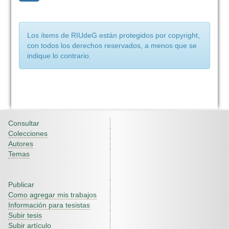
Los ítems de RIUdeG están protegidos por copyright,
con todos los derechos reservados, a menos que se
indique lo contrario.
Consultar
Colecciones
Autores
Temas
Publicar
Como agregar mis trabajos
Información para tesistas
Subir tesis
Subir artículo