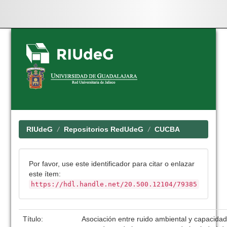
Skip
navigation
RIUdeG
Repositorios RedUdeG
CUCBA
Por favor, use este identificador para citar o enlazar
este ítem:
https://hdl.handle.net/20.500.12104/79385
Título:
Asociación entre ruido ambiental y capacidad