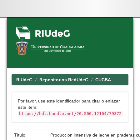
Skip
navigation
RIUdeG
Repositorios RedUdeG
CUCBA
Por favor, use este identificador para citar o enlazar
este ítem:
https://hdl.handle.net/20.500.12104/79372
Título:
Producción intensiva de leche en praderas cu