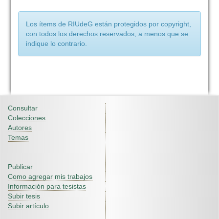
Los ítems de RIUdeG están protegidos por copyright,
con todos los derechos reservados, a menos que se
indique lo contrario.
Consultar
Colecciones
Autores
Temas
Publicar
Como agregar mis trabajos
Información para tesistas
Subir tesis
Subir artículo