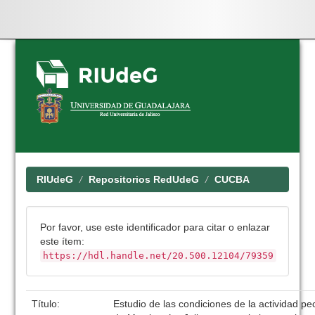
Skip
navigation
RIUdeG
Repositorios RedUdeG
CUCBA
Por favor, use este identificador para citar o enlazar
este ítem:
https://hdl.handle.net/20.500.12104/79359
Título:
Estudio de las condiciones de la actividad pe