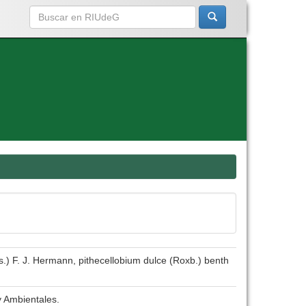
s.) F. J. Hermann, pithecellobium dulce (Roxb.) benth
y Ambientales.