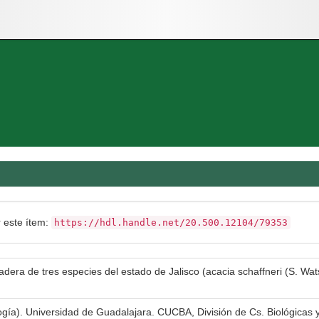
r este ítem:
https://hdl.handle.net/20.500.12104/79353
dera de tres especies del estado de Jalisco (acacia schaffneri (S. Wat
logía). Universidad de Guadalajara. CUCBA, División de Cs. Biológicas 