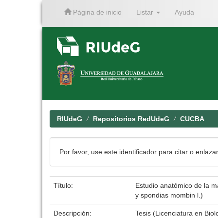
Página de inicio
Listar
Ayuda
Skip
navigation
RIUdeG
Repositorios RedUdeG
CUCBA
Por favor, use este identificador para citar o enlaza
Título:
Estudio anatómico de la ma
y spondias mombin l.)
Descripción:
Tesis (Licenciatura en Bio