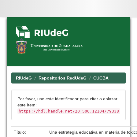
Skip
navigation
RIUdeG
Repositorios RedUdeG
CUCBA
Por favor, use este identificador para citar o enlazar
este ítem:
https://hdl.handle.net/20.500.12104/79338
Título:
Una estrategia educativa en materia de toxic