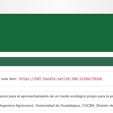
r este ítem:
https://hdl.handle.net/20.500.12104/79336
arios para el aprovechamiento de un medio ecológico propio para la pr
n Ingeniero Agrónomo). Universidad de Guadalajara. CUCBA, División d