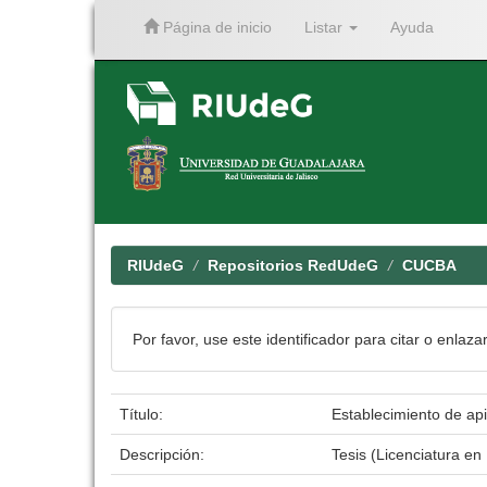
Página de inicio
Listar
Ayuda
Skip
navigation
RIUdeG
Repositorios RedUdeG
CUCBA
Por favor, use este identificador para citar o enlaza
Título:
Establecimiento de api
Descripción:
Tesis (Licenciatura e