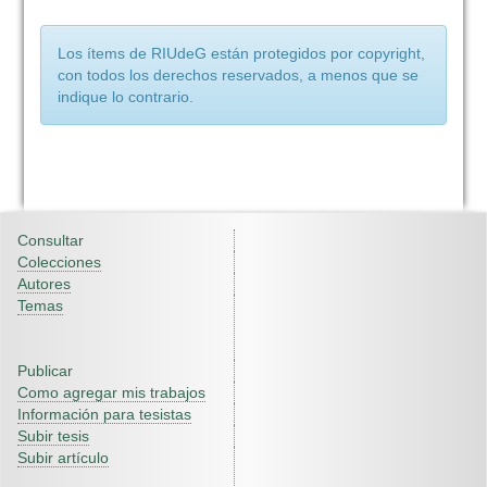
Los ítems de RIUdeG están protegidos por copyright,
con todos los derechos reservados, a menos que se
indique lo contrario.
Consultar
Colecciones
Autores
Temas
Publicar
Como agregar mis trabajos
Información para tesistas
Subir tesis
Subir artículo