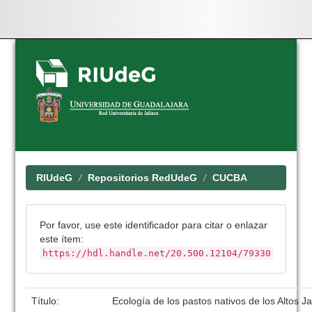
Skip
navigation
RIUdeG
Repositorios RedUdeG
CUCBA
Por favor, use este identificador para citar o enlazar
este ítem:
https://hdl.handle.net/20.500.12104/79330
Título:
Ecología de los pastos nativos de los Altos Ja