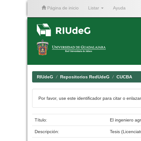
Página de inicio
Listar
Ayuda
Skip
navigation
RIUdeG
Repositorios RedUdeG
CUCBA
Por favor, use este identificador para citar o enlaza
Título:
El ingeniero ag
Descripción:
Tesis (Licenci