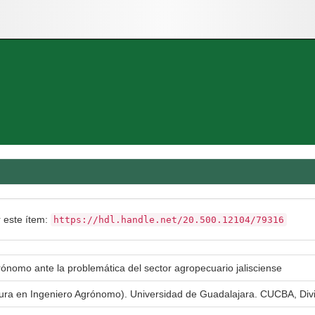
r este ítem:
https://hdl.handle.net/20.500.12104/79316
rónomo ante la problemática del sector agropecuario jalisciense
atura en Ingeniero Agrónomo). Universidad de Guadalajara. CUCBA, Div