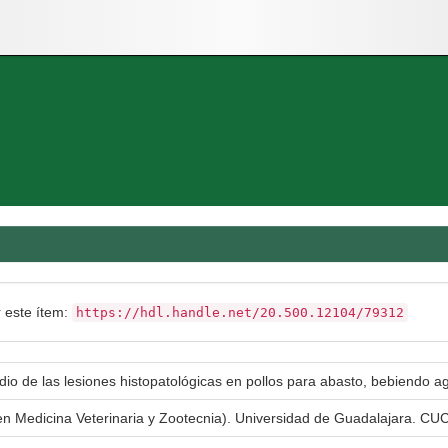
r este ítem:
https://hdl.handle.net/20.500.12104/79312
udio de las lesiones histopatológicas en pollos para abasto, bebiendo 
 en Medicina Veterinaria y Zootecnia). Universidad de Guadalajara. CUC