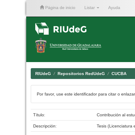
Página de inicio
Listar
Ayuda
Skip
navigation
RIUdeG
Repositorios RedUdeG
CUCBA
Por favor, use este identificador para citar o enlaza
Título:
Contribución al est
Descripción:
Tesis (Licenciatura