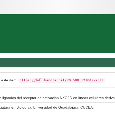
r este ítem:
https://hdl.handle.net/20.500.12104/79311
e ligandos del receptor de activación NKG2D en líneas celulares deriv
nciatura en Biología). Universidad de Guadalajara. CUCBA.