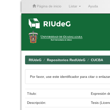
Página de inicio
Listar
Ayuda
Skip
navigation
RIUdeG
Repositorios RedUdeG
CUCBA
Por favor, use este identificador para citar o enlaza
Título:
Expresión d
Descripción:
Tesis (Lice