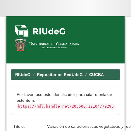
Skip
navigation
RIUdeG
Repositorios RedUdeG
CUCBA
Por favor, use este identificador para citar o enlazar
este ítem:
https://hdl.handle.net/20.500.12104/79295
Título:
Variación de características vegetativas y rep