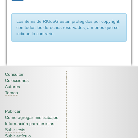
Los ítems de RIUdeG están protegidos por copyright,
con todos los derechos reservados, a menos que se
indique lo contrario.
Consultar
Colecciones
Autores
Temas
Publicar
Como agregar mis trabajos
Información para tesistas
Subir tesis
Subir artículo