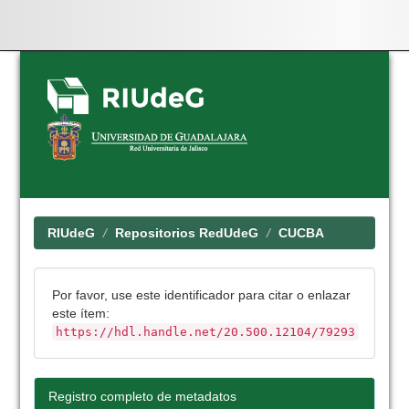
Skip
navigation
RIUdeG
Repositorios RedUdeG
CUCBA
Por favor, use este identificador para citar o enlazar
este ítem:
https://hdl.handle.net/20.500.12104/79293
Registro completo de metadatos