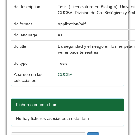
dc.description
Tesis (Licenciatura en Biología). Univer
CUCBA, División de Cs. Biológicas y Amb
dc.format
application/pdf
dc.language
es
dc.title
La seguridad y el riesgo en los herpetar
venenosos terrestres
dc.type
Tesis
Aparece en las
CUCBA
colecciones:
Ficheros en este ítem:
No hay ficheros asociados a este ítem.