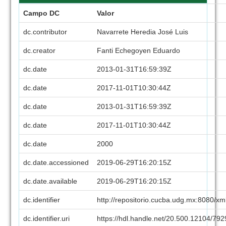
Campo DC
Valor
dc.contributor
Navarrete Heredia José Luis
dc.creator
Fanti Echegoyen Eduardo
dc.date
2013-01-31T16:59:39Z
dc.date
2017-11-01T10:30:44Z
dc.date
2013-01-31T16:59:39Z
dc.date
2017-11-01T10:30:44Z
dc.date
2000
dc.date.accessioned
2019-06-29T16:20:15Z
dc.date.available
2019-06-29T16:20:15Z
dc.identifier
http://repositorio.cucba.udg.mx:8080/x
dc.identifier.uri
https://hdl.handle.net/20.500.12104/79