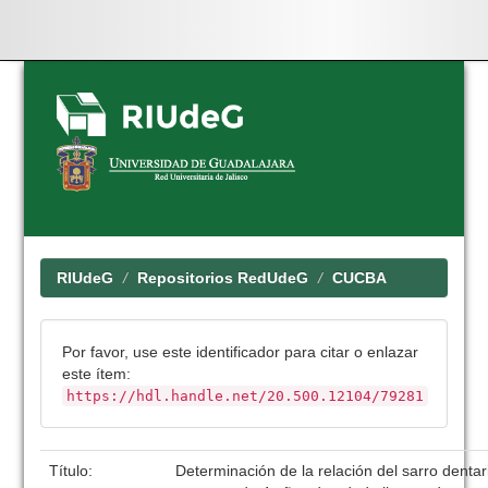
Skip
navigation
RIUdeG
Repositorios RedUdeG
CUCBA
Por favor, use este identificador para citar o enlazar
este ítem:
https://hdl.handle.net/20.500.12104/79281
Título:
Determinación de la relación del sarro denta