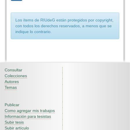
Los ítems de RIUdeG están protegidos por copyright,
con todos los derechos reservados, a menos que se
indique lo contrario.
Consultar
Colecciones
Autores
Temas
Publicar
Como agregar mis trabajos
Información para tesistas
Subir tesis
Subir artículo