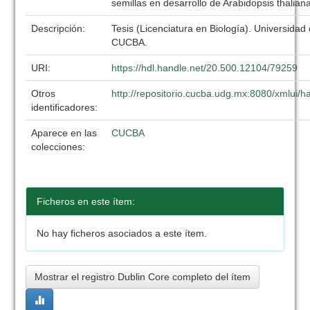
semillas en desarrollo de Arabidopsis thalian
Descripción:
Tesis (Licenciatura en Biología). Universidad
CUCBA.
URI:
https://hdl.handle.net/20.500.12104/79259
Otros
http://repositorio.cucba.udg.mx:8080/xmlui
identificadores:
Aparece en las
CUCBA
colecciones:
Ficheros en este ítem:
No hay ficheros asociados a este ítem.
Mostrar el registro Dublin Core completo del ítem