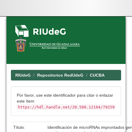
Skip
navigation
RIUdeG
Repositorios RedUdeG
CUCBA
Por favor, use este identificador para citar o enlazar
este ítem:
https://hdl.handle.net/20.500.12104/79259
Título:
Identificación de microRNAs improntados g