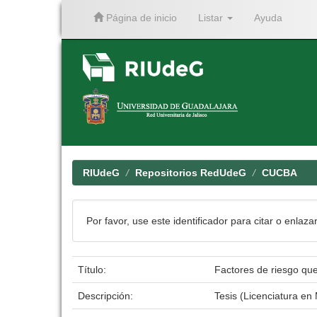
Página de inicio
Listar
Ayuda
Skip
navigation
RIUdeG
Repositorios RedUdeG
CUCBA
Por favor, use este identificador para citar o enlaza
Título:
Factores de riesgo qu
Descripción:
Tesis (Licenciatura en