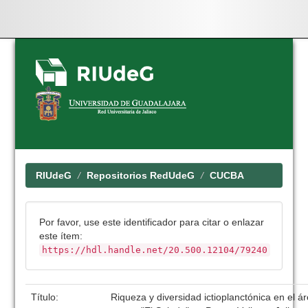
Skip
navigation
RIUdeG
Repositorios RedUdeG
CUCBA
Por favor, use este identificador para citar o enlazar
este ítem:
https://hdl.handle.net/20.500.12104/79240
Título:
Riqueza y diversidad ictioplanctónica en el á