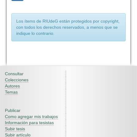
Los ítems de RIUdeG están protegidos por copyright,
con todos los derechos reservados, a menos que se
indique lo contrario.
Consultar
Colecciones
Autores
Temas
Publicar
Como agregar mis trabajos
Información para tesistas
Subir tesis
Subir artículo