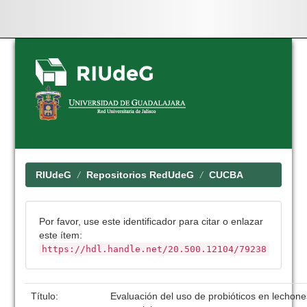
Skip
navigation
RIUdeG
Repositorios RedUdeG
CUCBA
Por favor, use este identificador para citar o enlazar
este ítem:
https://hdl.handle.net/20.500.12104/79238
Título:
Evaluación del uso de probióticos en lechon