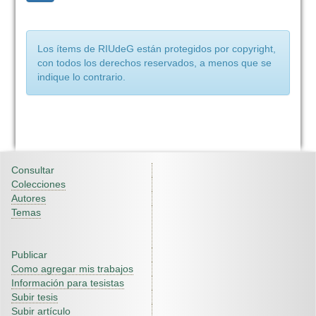
Los ítems de RIUdeG están protegidos por copyright,
con todos los derechos reservados, a menos que se
indique lo contrario.
Consultar
Colecciones
Autores
Temas
Publicar
Como agregar mis trabajos
Información para tesistas
Subir tesis
Subir artículo