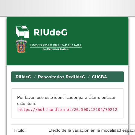
Skip
navigation
RIUdeG
Repositorios RedUdeG
CUCBA
Por favor, use este identificador para citar o enlazar
este ítem:
https://hdl.handle.net/20.500.12104/79212
Título:
Efecto de la variación en la modalidad espac