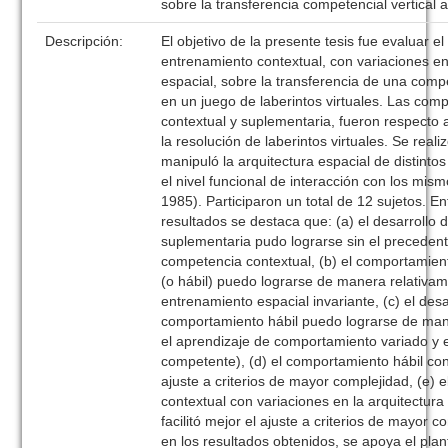
sobre la transferencia competencial vertical
Descripción:
El objetivo de la presente tesis fue evaluar e
entrenamiento contextual, con variaciones e
espacial, sobre la transferencia de una com
en un juego de laberintos virtuales. Las comp
contextual y suplementaria, fueron respecto
la resolución de laberintos virtuales. Se real
manipuló la arquitectura espacial de distintos 
el nivel funcional de interacción con los mis
1985). Participaron un total de 12 sujetos. En
resultados se destaca que: (a) el desarrollo
suplementaria pudo lograrse sin el preceden
competencia contextual, (b) el comportamient
(o hábil) puedo lograrse de manera relativam
entrenamiento espacial invariante, (c) el desa
comportamiento hábil puedo lograrse de man
el aprendizaje de comportamiento variado y e
competente), (d) el comportamiento hábil conte
ajuste a criterios de mayor complejidad, (e) 
contextual con variaciones en la arquitectura 
facilitó mejor el ajuste a criterios de mayor 
en los resultados obtenidos, se apoya el pla