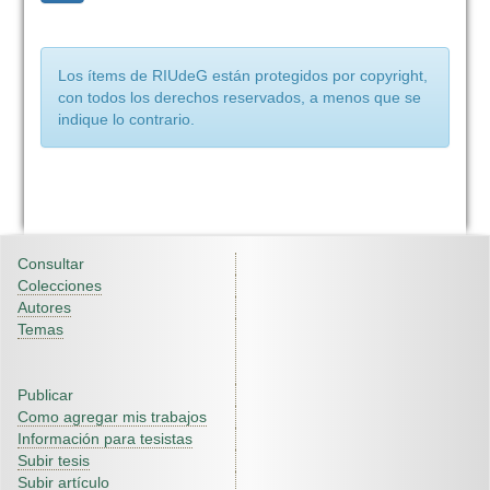
Los ítems de RIUdeG están protegidos por copyright,
con todos los derechos reservados, a menos que se
indique lo contrario.
Consultar
Colecciones
Autores
Temas
Publicar
Como agregar mis trabajos
Información para tesistas
Subir tesis
Subir artículo