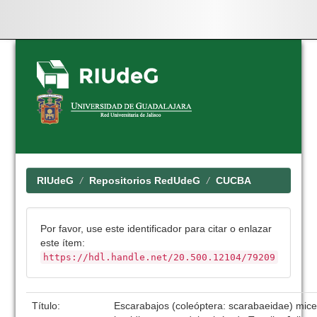
Skip
navigation
RIUdeG
Repositorios RedUdeG
CUCBA
Por favor, use este identificador para citar o enlazar
este ítem:
https://hdl.handle.net/20.500.12104/79209
Título:
Escarabajos (coleóptera: scarabaeidae) mice