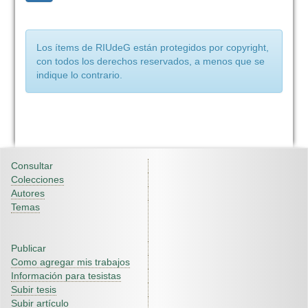
Los ítems de RIUdeG están protegidos por copyright,
con todos los derechos reservados, a menos que se
indique lo contrario.
Consultar
Colecciones
Autores
Temas
Publicar
Como agregar mis trabajos
Información para tesistas
Subir tesis
Subir artículo