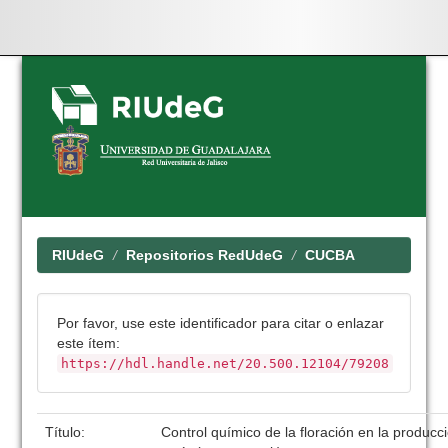
Skip
navigation
RIUdeG
Repositorios RedUdeG
CUCBA
Por favor, use este identificador para citar o enlazar
este ítem:
https://hdl.handle.net/20.500.12104/79208
Título:
Control químico de la floración en la producc