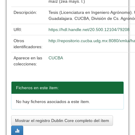
maíz (zea mays. l.)
Descripción:
Tesis (Licenciatura en Ingeniero Agrónomo).
Guadalajara. CUCBA, División de Cs. Agronó
URI:
https://hdl.handle.net/20.500.12104/79208
Otros
http://repositorio.cucba.udg.mx:8080/xmlui
identificadores:
Aparece en las
CUCBA
colecciones:
Ficheros en este ítem:
No hay ficheros asociados a este ítem.
Mostrar el registro Dublin Core completo del ítem