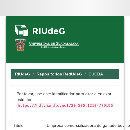
Skip
navigation
RIUdeG
Repositorios RedUdeG
CUCBA
Por favor, use este identificador para citar o enlazar
este ítem:
https://hdl.handle.net/20.500.12104/79196
Título:
Empresa comercializadora de ganado bovin