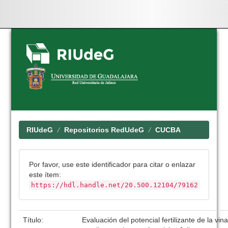
Skip
navigation
RIUdeG
Repositorios RedUdeG
CUCBA
Por favor, use este identificador para citar o enlazar
este ítem:
https://hdl.handle.net/20.500.12104/79162
Título:
Evaluación del potencial fertilizante de la vi