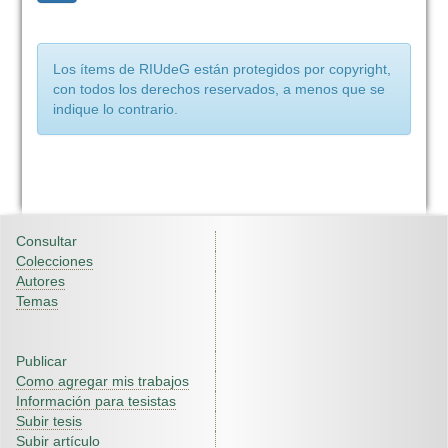
Los ítems de RIUdeG están protegidos por copyright,
con todos los derechos reservados, a menos que se
indique lo contrario.
Consultar
Colecciones
Autores
Temas
Publicar
Como agregar mis trabajos
Información para tesistas
Subir tesis
Subir artículo