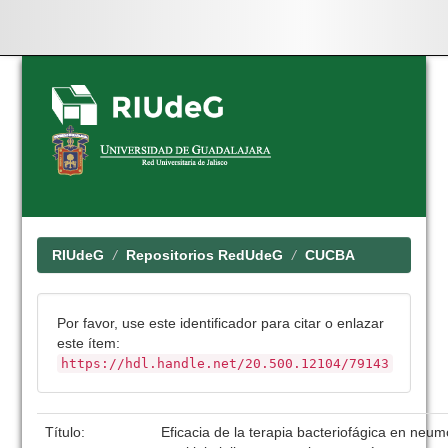
Skip
navigation
RIUdeG
Repositorios RedUdeG
CUCBA
Por favor, use este identificador para citar o enlazar
este ítem:
https://hdl.handle.net/20.500.12104/79143
Título:
Eficacia de la terapia bacteriofágica en ne