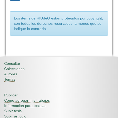
Los ítems de RIUdeG están protegidos por copyright,
con todos los derechos reservados, a menos que se
indique lo contrario.
Consultar
Colecciones
Autores
Temas
Publicar
Como agregar mis trabajos
Información para tesistas
Subir tesis
Subir artículo