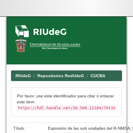
Skip
navigation
RIUdeG
Repositorios RedUdeG
CUCBA
Por favor, use este identificador para citar o enlazar
este ítem:
https://hdl.handle.net/20.500.12104/79132
Título:
Expresión de las sub unidades del R-NMDA, 