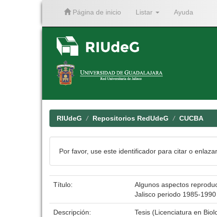
Página de inicio
Listar
Ayuda
Skip
navigation
RIUdeG
Repositorios RedUdeG
CUCBA
Por favor, use este identificador para citar o enlaza
Título:
Algunos aspectos reproduct
Jalisco periodo 1985-1990
Descripción:
Tesis (Licenciatura en Bio