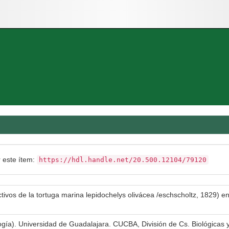
r este ítem:
https://hdl.handle.net/20.500.12104/79120
ivos de la tortuga marina lepidochelys olivácea /eschscholtz, 1829) e
logía). Universidad de Guadalajara. CUCBA, División de Cs. Biológicas 