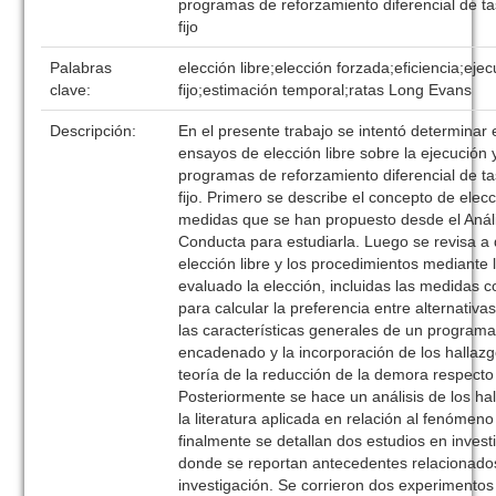
programas de reforzamiento diferencial de ta
fijo
Palabras
elección libre;elección forzada;eficiencia;ejec
clave:
fijo;estimación temporal;ratas Long Evans
Descripción:
En el presente trabajo se intentó determinar e
ensayos de elección libre sobre la ejecución y
programas de reforzamiento diferencial de ta
fijo. Primero se describe el concepto de elecc
medidas que se han propuesto desde el Análi
Conducta para estudiarla. Luego se revisa a 
elección libre y los procedimientos mediante 
evaluado la elección, incluidas las medidas 
para calcular la preferencia entre alternativ
las características generales de un program
encadenado y la incorporación de los hallazg
teoría de la reducción de la demora respecto 
Posteriormente se hace un análisis de los ha
la literatura aplicada en relación al fenómeno
finalmente se detallan dos estudios en invest
donde se reportan antecedentes relacionado
investigación. Se corrieron dos experimento