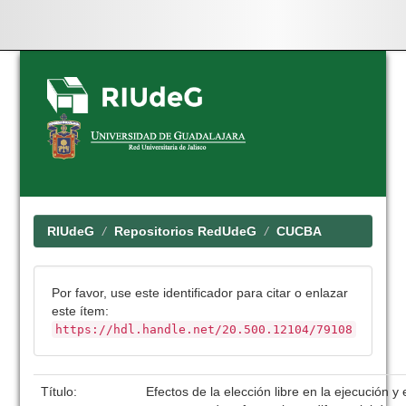
Skip
navigation
RIUdeG
Repositorios RedUdeG
CUCBA
Por favor, use este identificador para citar o enlazar
este ítem:
https://hdl.handle.net/20.500.12104/79108
Título:
Efectos de la elección libre en la ejecución y 